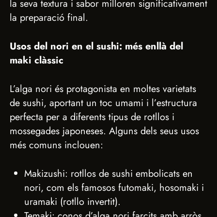
la seva textura i sabor milloren significativament
la preparació final.
Usos del nori en el sushi: més enllà del
maki clàssic
L’alga nori és protagonista en moltes varietats
de sushi, aportant un toc umami i l’estructura
perfecta per a diferents tipus de rotllos i
mossegades japoneses. Alguns dels seus usos
més comuns inclouen:
Makizushi: rotllos de sushi embolicats en
nori, com els famosos futomaki, hosomaki i
uramaki (rotllo invertit).
Temaki: conos d’alga nori farcits amb arròs,